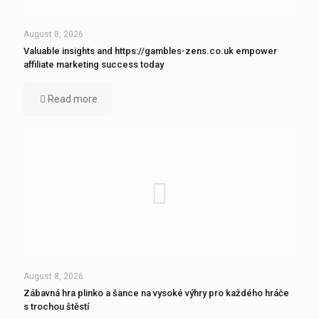
August 8, 2026
Valuable insights and https://gambles-zens.co.uk empower
affiliate marketing success today
Read more
August 8, 2026
Zábavná hra plinko a šance na vysoké výhry pro každého hráče
s trochou štěstí