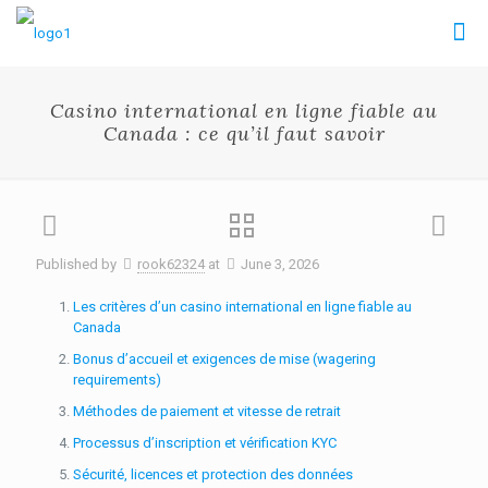
Casino international en ligne fiable au
Canada : ce qu’il faut savoir
Published by
rook62324
at
June 3, 2026
Les critères d’un casino international en ligne fiable au
Canada
Bonus d’accueil et exigences de mise (wagering
requirements)
Méthodes de paiement et vitesse de retrait
Processus d’inscription et vérification KYC
Sécurité, licences et protection des données