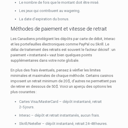
Le nombre de fois que le montant doit être misé.
Les jeux qui contribuent au wagering.
La date d’expiration du bonus.
Méthodes de paiement et vitesse de retrait
Les Canadiens privilégient les dépôts par carte de débit, Interac
et les portefeuilles électroniques comme PayPal ou Skrill. Le
délai de traitement des retraits est souvent le facteur décisif : un
paiement « instantané » vaut bien quelques points
supplémentaires dans votre note globale.
En plus des frais éventuels, pensez à vérifier les limites
minimales et maximales de chaque méthode. Certains casinos
imposent un retrait minimum de 20 $, d’autres ne permettent pas
de retirer en dessous de 50 $. Voici un aperçu des options les
plus courantes :
Cartes Visa/MasterCard – dépôt instantané, retrait
2‑5 jours.
Interac – dépôt et retrait instantanés, aucun frais.
Skrill/Neteller – dépôt instantané, retrait 24‑48 heures.