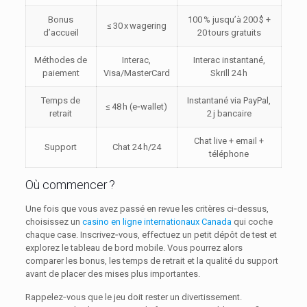
Bonus
100 % jusqu’à 200 $ +
≤ 30 x wagering
d’accueil
20 tours gratuits
Méthodes de
Interac,
Interac instantané,
paiement
Visa/MasterCard
Skrill 24 h
Temps de
Instantané via PayPal,
≤ 48 h (e‑wallet)
retrait
2 j bancaire
Chat live + email +
Support
Chat 24 h/24
téléphone
Où commencer ?
Une fois que vous avez passé en revue les critères ci‑dessus,
choisissez un
casino en ligne internationaux Canada
qui coche
chaque case. Inscrivez‑vous, effectuez un petit dépôt de test et
explorez le tableau de bord mobile. Vous pourrez alors
comparer les bonus, les temps de retrait et la qualité du support
avant de placer des mises plus importantes.
Rappelez‑vous que le jeu doit rester un divertissement.