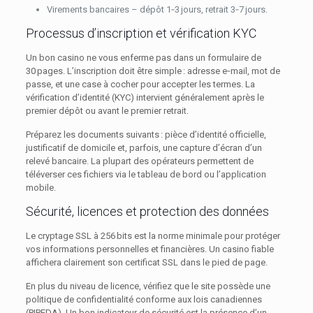
Virements bancaires – dépôt 1‑3 jours, retrait 3‑7 jours.
Processus d’inscription et vérification KYC
Un bon casino ne vous enferme pas dans un formulaire de
30 pages. L’inscription doit être simple : adresse e‑mail, mot de
passe, et une case à cocher pour accepter les termes. La
vérification d’identité (KYC) intervient généralement après le
premier dépôt ou avant le premier retrait.
Préparez les documents suivants : pièce d’identité officielle,
justificatif de domicile et, parfois, une capture d’écran d’un
relevé bancaire. La plupart des opérateurs permettent de
téléverser ces fichiers via le tableau de bord ou l’application
mobile.
Sécurité, licences et protection des données
Le cryptage SSL à 256 bits est la norme minimale pour protéger
vos informations personnelles et financières. Un casino fiable
affichera clairement son certificat SSL dans le pied de page.
En plus du niveau de licence, vérifiez que le site possède une
politique de confidentialité conforme aux lois canadiennes
(PIPEDA). Un bon indicateur de sécurité est la présence d’un